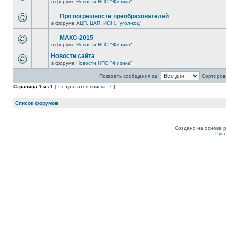
в форуме
Новости НПО "Физика"
Про погрешности преобразователей
в форуме
АЦП, ЦАП, ИОН, "угол-код"
МАКС-2015
в форуме
Новости НПО "Физика"
Новости сайта
в форуме
Новости НПО "Физика"
Показать сообщения за:
Сортирова
Страница
1
из
1
[ Результатов поиска: 7 ]
Список форумов
Создано на основе
Рус