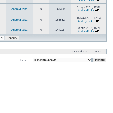
10 дек 2015, 12:01
AndreyFizika
0
164309
AndreyFizika
15 май 2015, 12:03
AndreyFizika
0
158532
AndreyFizika
08 апр 2013, 16:21
AndreyFizika
0
144113
AndreyFizika
Часовой пояс: UTC + 4 часа
Перейти: