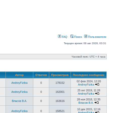
FAQ
Поиск
Пользователи
Текущее время: 08 авг 2026, 03:31
Часовой пояс: UTC + 4 часа
Автор
Ответов
Просмотров
Последнее сообщение
02 фев 2024, 12:20
AndreyFizika
0
178152
AndreyFizika
25 окт 2019, 11:28
AndreyFizika
0
162001
AndreyFizika
28 ноя 2018, 12:35
Власов В.А.
0
163616
Власов В.А.
10 дек 2015, 12:16
AndreyFizika
0
158521
AndreyFizika