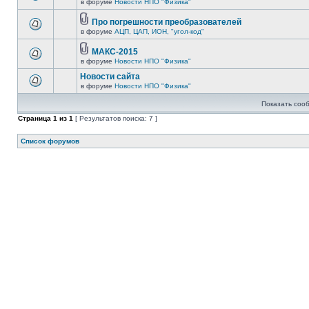
в форуме
Новости НПО "Физика"
Про погрешности преобразователей
в форуме
АЦП, ЦАП, ИОН, "угол-код"
МАКС-2015
в форуме
Новости НПО "Физика"
Новости сайта
в форуме
Новости НПО "Физика"
Показать соо
Страница
1
из
1
[ Результатов поиска: 7 ]
Список форумов