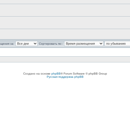
бщения за:
Сортировать по::
Создано на основе
phpBB
® Forum Software © phpBB Group
Русская поддержка phpBB