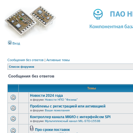
Вход
Сообщения без ответов
|
Активные темы
Список форумов
Сообщения без ответов
Темы
Новости 2024 года
в форуме
Новости НПО "Физика"
Проблемы с регистрацией или активацией
в форуме
Ваши пожелания
Контроллер канала МКИО с интерфейсом SPI
в форуме
Мультиплексный канал MIL-STD-1553B
Про сроки поставок