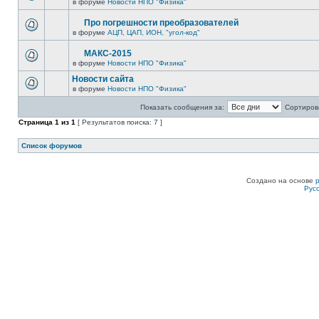
в форуме
Новости НПО "Физика"
Про погрешности преобразователей
в форуме
АЦП, ЦАП, ИОН, "угол-код"
МАКС-2015
в форуме
Новости НПО "Физика"
Новости сайта
в форуме
Новости НПО "Физика"
Показать сообщения за:
Сортирова
Страница
1
из
1
[ Результатов поиска: 7 ]
Список форумов
Создано на основе
Рус