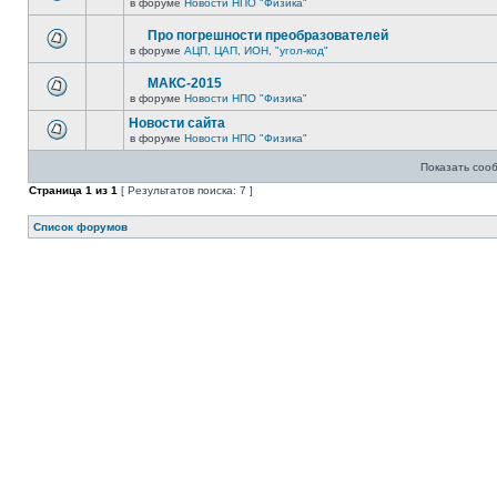
в форуме
Новости НПО "Физика"
Про погрешности преобразователей
в форуме
АЦП, ЦАП, ИОН, "угол-код"
МАКС-2015
в форуме
Новости НПО "Физика"
Новости сайта
в форуме
Новости НПО "Физика"
Показать соо
Страница
1
из
1
[ Результатов поиска: 7 ]
Список форумов