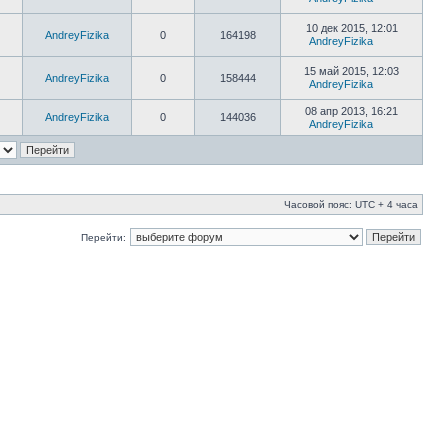
10 дек 2015, 12:01
AndreyFizika
0
164198
AndreyFizika
15 май 2015, 12:03
AndreyFizika
0
158444
AndreyFizika
08 апр 2013, 16:21
AndreyFizika
0
144036
AndreyFizika
Часовой пояс: UTC + 4 часа
Перейти: