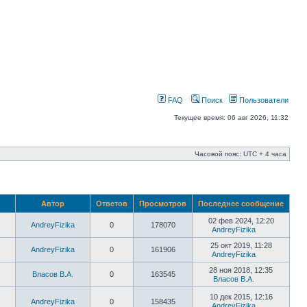
FAQ
Поиск
Пользователи
Текущее время: 06 авг 2026, 11:32
Часовой пояс: UTC + 4 часа
Автор
Ответов
Просмотров
Последнее сообщение
02 фев 2024, 12:20
AndreyFizika
0
178070
AndreyFizika
25 окт 2019, 11:28
AndreyFizika
0
161906
AndreyFizika
28 ноя 2018, 12:35
Власов В.А.
0
163545
Власов В.А.
10 дек 2015, 12:16
AndreyFizika
0
158435
AndreyFizika