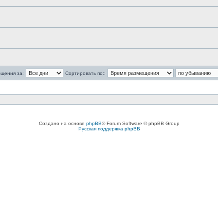
бщения за:
Сортировать по::
Создано на основе
phpBB
® Forum Software © phpBB Group
Русская поддержка phpBB