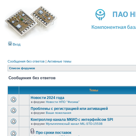
Вход
Сообщения без ответов
|
Активные темы
Список форумов
Сообщения без ответов
Темы
Новости 2024 года
в форуме
Новости НПО "Физика"
Проблемы с регистрацией или активацией
в форуме
Ваши пожелания
Контроллер канала МКИО с интерфейсом SPI
в форуме
Мультиплексный канал MIL-STD-1553B
Про сроки поставок