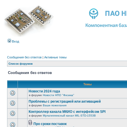
Вход
Сообщения без ответов
|
Активные темы
Список форумов
Сообщения без ответов
Темы
Новости 2024 года
в форуме
Новости НПО "Физика"
Проблемы с регистрацией или активацией
в форуме
Ваши пожелания
Контроллер канала МКИО с интерфейсом SPI
в форуме
Мультиплексный канал MIL-STD-1553B
Про сроки поставок