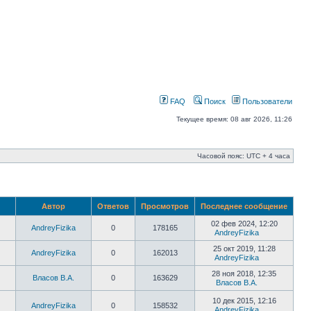
FAQ
Поиск
Пользователи
Текущее время: 08 авг 2026, 11:26
Часовой пояс: UTC + 4 часа
Автор
Ответов
Просмотров
Последнее сообщение
02 фев 2024, 12:20
AndreyFizika
0
178165
AndreyFizika
25 окт 2019, 11:28
AndreyFizika
0
162013
AndreyFizika
28 ноя 2018, 12:35
Власов В.А.
0
163629
Власов В.А.
10 дек 2015, 12:16
AndreyFizika
0
158532
AndreyFizika