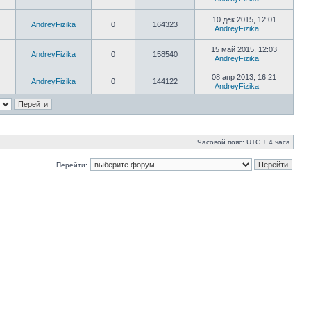
10 дек 2015, 12:01
AndreyFizika
0
164323
AndreyFizika
15 май 2015, 12:03
AndreyFizika
0
158540
AndreyFizika
08 апр 2013, 16:21
AndreyFizika
0
144122
AndreyFizika
Часовой пояс: UTC + 4 часа
Перейти: