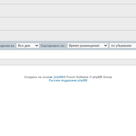
бщения за:
Сортировать по::
Создано на основе
phpBB
® Forum Software © phpBB Group
Русская поддержка phpBB