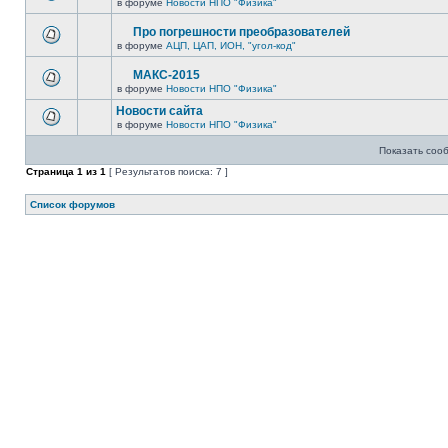
в форуме
Новости НПО "Физика"
Про погрешности преобразователей
в форуме
АЦП, ЦАП, ИОН, "угол-код"
МАКС-2015
в форуме
Новости НПО "Физика"
Новости сайта
в форуме
Новости НПО "Физика"
Показать соо
Страница
1
из
1
[ Результатов поиска: 7 ]
Список форумов