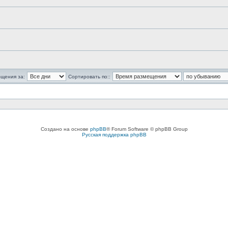
бщения за:
Сортировать по::
Создано на основе
phpBB
® Forum Software © phpBB Group
Русская поддержка phpBB