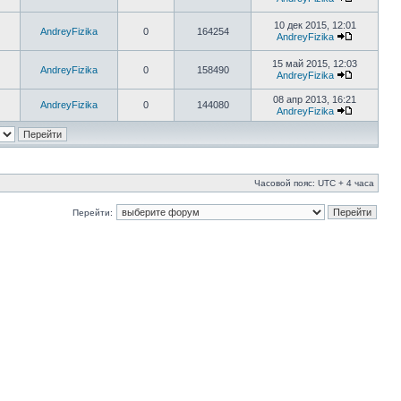
10 дек 2015, 12:01
AndreyFizika
0
164254
AndreyFizika
15 май 2015, 12:03
AndreyFizika
0
158490
AndreyFizika
08 апр 2013, 16:21
AndreyFizika
0
144080
AndreyFizika
Часовой пояс: UTC + 4 часа
Перейти: