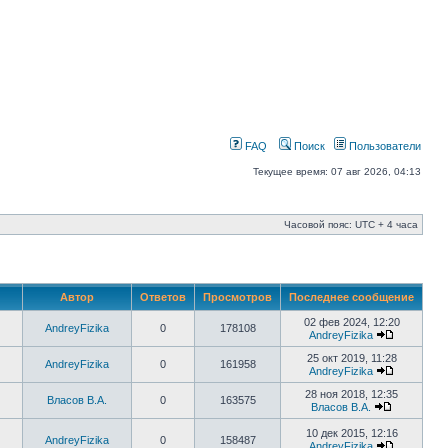
FAQ
Поиск
Пользователи
Текущее время: 07 авг 2026, 04:13
Часовой пояс: UTC + 4 часа
Автор
Ответов
Просмотров
Последнее сообщение
02 фев 2024, 12:20
AndreyFizika
0
178108
AndreyFizika
25 окт 2019, 11:28
AndreyFizika
0
161958
AndreyFizika
28 ноя 2018, 12:35
Власов В.А.
0
163575
Власов В.А.
10 дек 2015, 12:16
AndreyFizika
0
158487
AndreyFizika