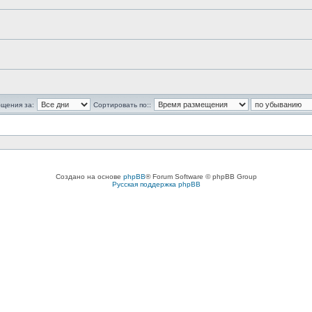
бщения за:
Сортировать по::
Создано на основе
phpBB
® Forum Software © phpBB Group
Русская поддержка phpBB