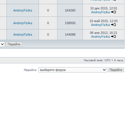
10 дек 2015, 12:01
AndreyFizika
0
164260
AndreyFizika
15 май 2015, 12:03
AndreyFizika
0
158500
AndreyFizika
08 апр 2013, 16:21
AndreyFizika
0
144088
AndreyFizika
Часовой пояс: UTC + 4 часа
Перейти: