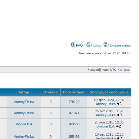
FAQ
Поиск
Пользователи
Текущее время: 07 авг 2026, 09:10
Часовой пояс: UTC + 4 часа
Автор
Ответов
Просмотров
Последнее сообщение
02 фев 2024, 12:20
AndreyFizika
0
178120
AndreyFizika
25 окт 2019, 11:28
AndreyFizika
0
161971
AndreyFizika
28 ноя 2018, 12:35
Власов В.А.
0
163589
Власов В.А.
10 дек 2015, 12:16
AndreyFizika
0
158495
AndreyFizika