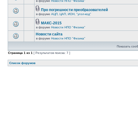
в форуме
Новости НПО "Физика"
Про погрешности преобразователей
в форуме
АЦП, ЦАП, ИОН, "угол-код"
МАКС-2015
в форуме
Новости НПО "Физика"
Новости сайта
в форуме
Новости НПО "Физика"
Показать соо
Страница
1
из
1
[ Результатов поиска: 7 ]
Список форумов