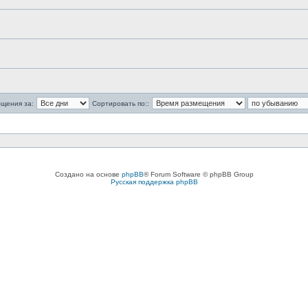
бщения за:
Сортировать по::
Создано на основе
phpBB
® Forum Software © phpBB Group
Русская поддержка phpBB