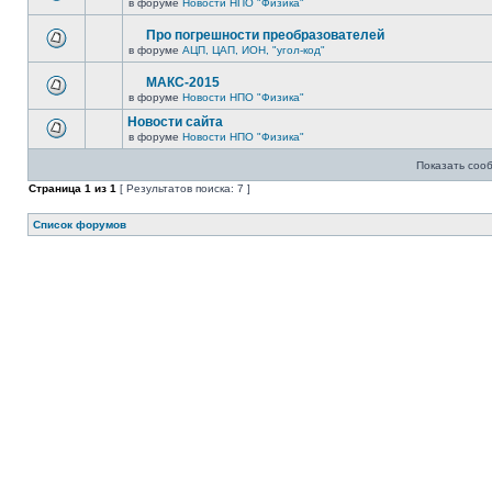
в форуме
Новости НПО "Физика"
Про погрешности преобразователей
в форуме
АЦП, ЦАП, ИОН, "угол-код"
МАКС-2015
в форуме
Новости НПО "Физика"
Новости сайта
в форуме
Новости НПО "Физика"
Показать соо
Страница
1
из
1
[ Результатов поиска: 7 ]
Список форумов