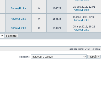
10 дек 2015, 12:01
AndreyFizika
0
164322
AndreyFizika
15 май 2015, 12:03
AndreyFizika
0
158538
AndreyFizika
08 апр 2013, 16:21
AndreyFizika
0
144121
AndreyFizika
Часовой пояс: UTC + 4 часа
Перейти: