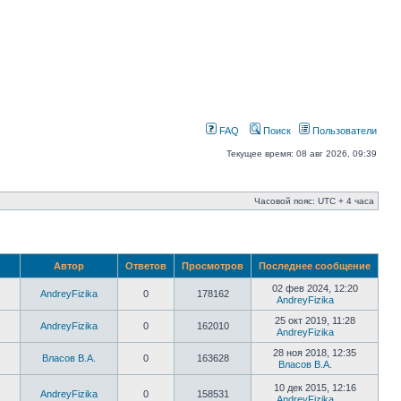
FAQ
Поиск
Пользователи
Текущее время: 08 авг 2026, 09:39
Часовой пояс: UTC + 4 часа
Автор
Ответов
Просмотров
Последнее сообщение
02 фев 2024, 12:20
AndreyFizika
0
178162
AndreyFizika
25 окт 2019, 11:28
AndreyFizika
0
162010
AndreyFizika
28 ноя 2018, 12:35
Власов В.А.
0
163628
Власов В.А.
10 дек 2015, 12:16
AndreyFizika
0
158531
AndreyFizika