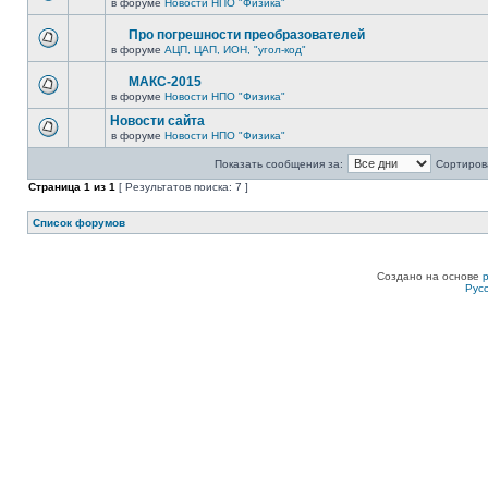
в форуме
Новости НПО "Физика"
Про погрешности преобразователей
в форуме
АЦП, ЦАП, ИОН, "угол-код"
МАКС-2015
в форуме
Новости НПО "Физика"
Новости сайта
в форуме
Новости НПО "Физика"
Показать сообщения за:
Сортирова
Страница
1
из
1
[ Результатов поиска: 7 ]
Список форумов
Создано на основе
Рус