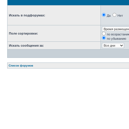
Искать в подфорумах:
Да
Нет
Поле сортировки:
по возрастани
по убыванию
Искать сообщения за:
Список форумов