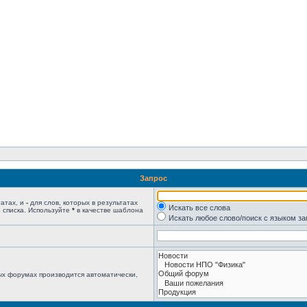
Запрос
татах, и
-
для слов, которых в результатах
Искать все слова
 списка. Используйте
*
в качестве шаблона
Искать любое слово/поиск с языком з
ых форумах производится автоматически,