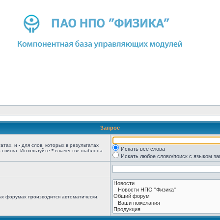
Запрос
татах, и
-
для слов, которых в результатах
Искать все слова
 списка. Используйте
*
в качестве шаблона
Искать любое слово/поиск с языком з
ых форумах производится автоматически,