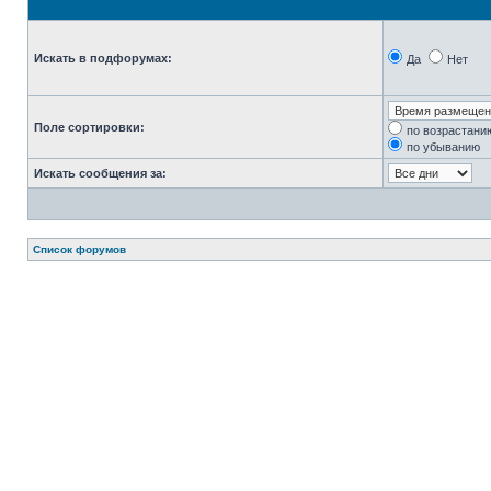
Искать в подфорумах:
Да
Нет
Поле сортировки:
по возрастани
по убыванию
Искать сообщения за:
Список форумов