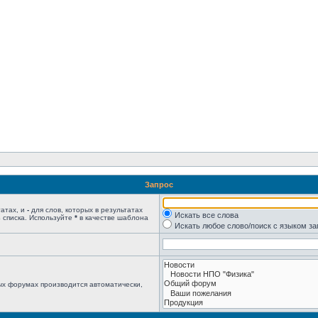
Запрос
татах, и
-
для слов, которых в результатах
Искать все слова
 списка. Используйте
*
в качестве шаблона
Искать любое слово/поиск с языком з
ых форумах производится автоматически,