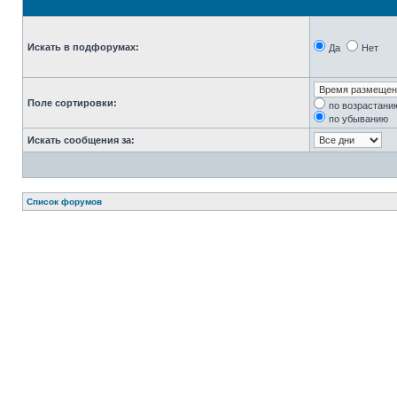
Искать в подфорумах:
Да
Нет
Поле сортировки:
по возрастани
по убыванию
Искать сообщения за:
Список форумов