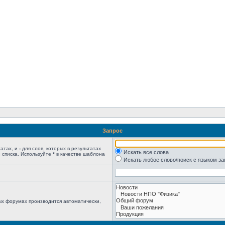
Запрос
татах, и
-
для слов, которых в результатах
Искать все слова
 списка. Используйте
*
в качестве шаблона
Искать любое слово/поиск с языком з
ых форумах производится автоматически,