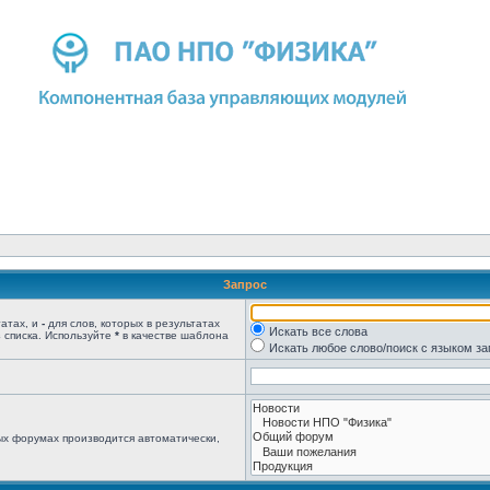
Запрос
татах, и
-
для слов, которых в результатах
Искать все слова
 списка. Используйте
*
в качестве шаблона
Искать любое слово/поиск с языком з
ых форумах производится автоматически,