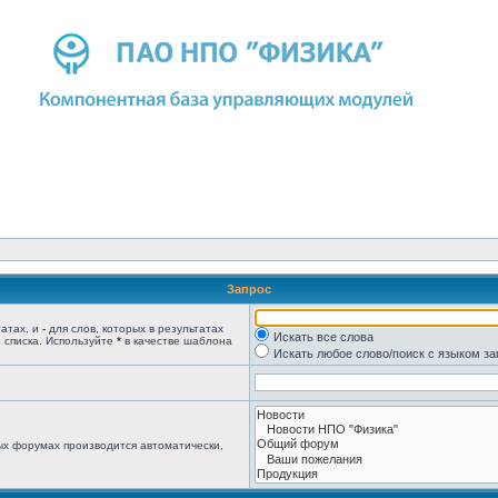
Запрос
татах, и
-
для слов, которых в результатах
Искать все слова
 списка. Используйте
*
в качестве шаблона
Искать любое слово/поиск с языком з
ых форумах производится автоматически,