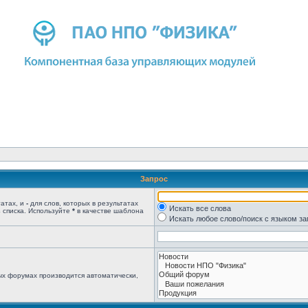
Запрос
татах, и
-
для слов, которых в результатах
Искать все слова
 списка. Используйте
*
в качестве шаблона
Искать любое слово/поиск с языком з
ых форумах производится автоматически,