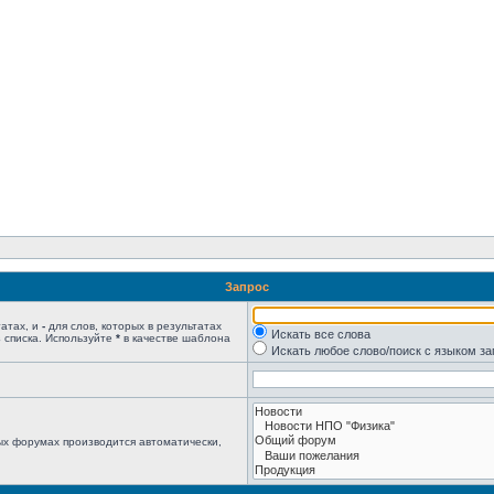
Запрос
татах, и
-
для слов, которых в результатах
Искать все слова
 списка. Используйте
*
в качестве шаблона
Искать любое слово/поиск с языком з
ых форумах производится автоматически,