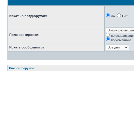
Искать в подфорумах:
Да
Нет
Поле сортировки:
по возрастани
по убыванию
Искать сообщения за:
Список форумов