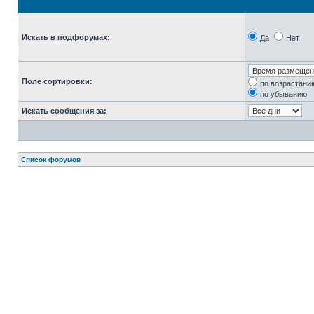
Искать в подфорумах:
Да
Нет
Поле сортировки:
по возрастани
по убыванию
Искать сообщения за:
Список форумов