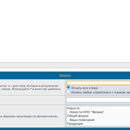
Запрос
татах, и
-
для слов, которых в результатах
Искать все слова
 списка. Используйте
*
в качестве шаблона
Искать любое слово/поиск с языком з
ых форумах производится автоматически,