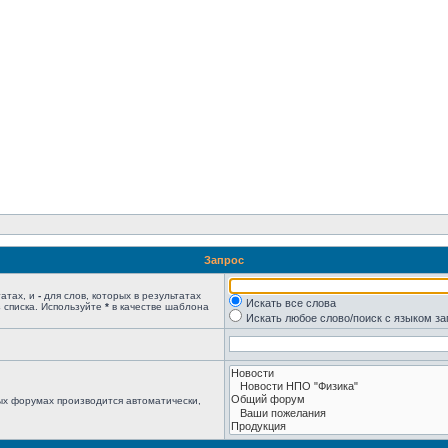
Запрос
татах, и
-
для слов, которых в результатах
Искать все слова
 списка. Используйте
*
в качестве шаблона
Искать любое слово/поиск с языком з
ых форумах производится автоматически,