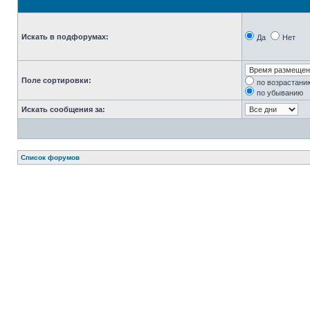
Искать в подфорумах:
Да
Нет
Поле сортировки:
по возрастани
по убыванию
Искать сообщения за:
Список форумов