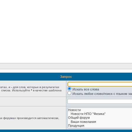
Запрос
татах, и
-
для слов, которых в результатах
Искать все слова
 списка. Используйте
*
в качестве шаблона
Искать любое слово/поиск с языком з
ых форумах производится автоматически,