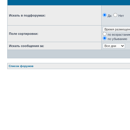
Искать в подфорумах:
Да
Нет
Поле сортировки:
по возрастани
по убыванию
Искать сообщения за:
Список форумов