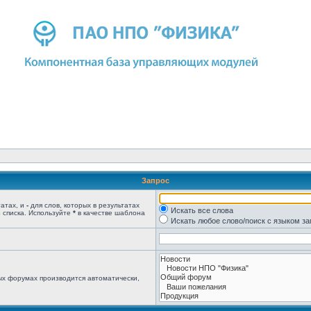
Запрос
татах, и
-
для слов, которых в результатах
Искать все слова
 списка. Используйте
*
в качестве шаблона
Искать любое слово/поиск с языком з
ых форумах производится автоматически,