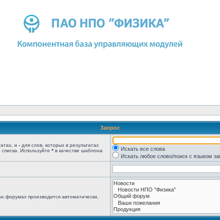
Запрос
татах, и
-
для слов, которых в результатах
Искать все слова
 списка. Используйте
*
в качестве шаблона
Искать любое слово/поиск с языком з
ых форумах производится автоматически,