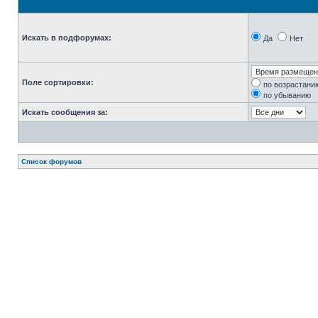
Искать в подфорумах:
Да
Нет
Поле сортировки:
по возрастани
по убыванию
Искать сообщения за:
Список форумов