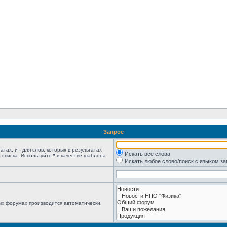
Запрос
татах, и
-
для слов, которых в результатах
Искать все слова
 списка. Используйте
*
в качестве шаблона
Искать любое слово/поиск с языком з
ых форумах производится автоматически,