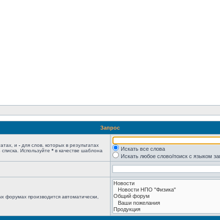
Запрос
татах, и
-
для слов, которых в результатах
Искать все слова
 списка. Используйте
*
в качестве шаблона
Искать любое слово/поиск с языком з
ых форумах производится автоматически,