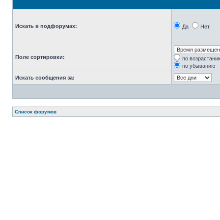
Искать в подфорумах:
Да
Нет
Поле сортировки:
по возрастани
по убыванию
Искать сообщения за:
Список форумов