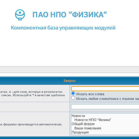
Запрос
татах, и
-
для слов, которых в результатах
Искать все слова
 списка. Используйте
*
в качестве шаблона
Искать любое слово/поиск с языком з
ых форумах производится автоматически,