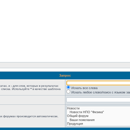
Запрос
татах, и
-
для слов, которых в результатах
Искать все слова
 списка. Используйте
*
в качестве шаблона
Искать любое слово/поиск с языком з
ых форумах производится автоматически,