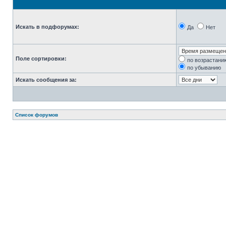
Искать в подфорумах:
Да
Нет
Поле сортировки:
по возрастани
по убыванию
Искать сообщения за:
Список форумов