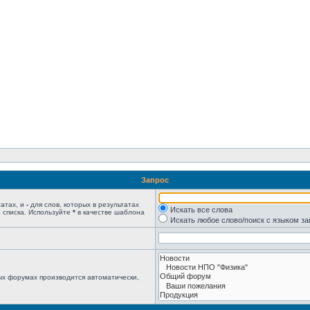
Запрос
татах, и
-
для слов, которых в результатах
Искать все слова
 списка. Используйте
*
в качестве шаблона
Искать любое слово/поиск с языком з
ых форумах производится автоматически,