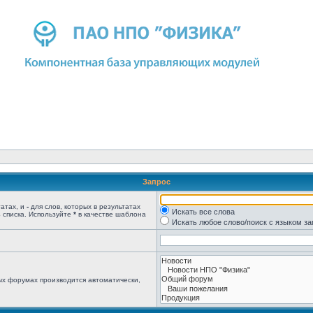
Запрос
татах, и
-
для слов, которых в результатах
Искать все слова
 списка. Используйте
*
в качестве шаблона
Искать любое слово/поиск с языком з
ых форумах производится автоматически,