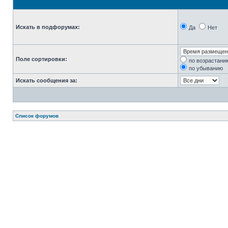
Искать в подфорумах:
Да
Нет
Поле сортировки:
по возрастани
по убыванию
Искать сообщения за:
Список форумов