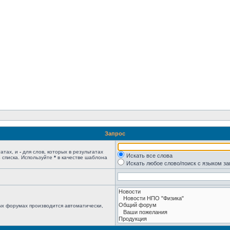
Запрос
татах, и
-
для слов, которых в результатах
Искать все слова
 списка. Используйте
*
в качестве шаблона
Искать любое слово/поиск с языком з
ых форумах производится автоматически,