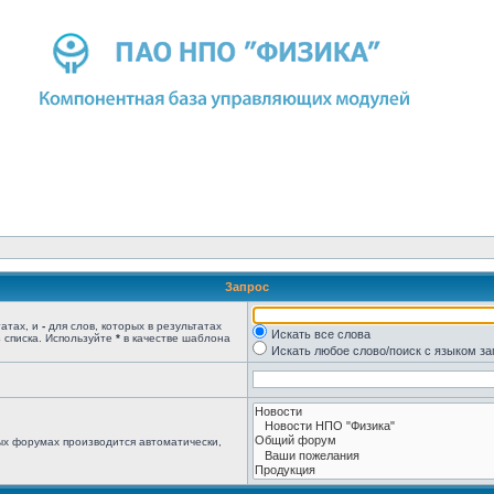
Запрос
татах, и
-
для слов, которых в результатах
Искать все слова
 списка. Используйте
*
в качестве шаблона
Искать любое слово/поиск с языком з
ых форумах производится автоматически,