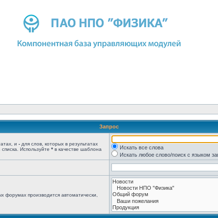
Запрос
татах, и
-
для слов, которых в результатах
Искать все слова
 списка. Используйте
*
в качестве шаблона
Искать любое слово/поиск с языком з
ых форумах производится автоматически,