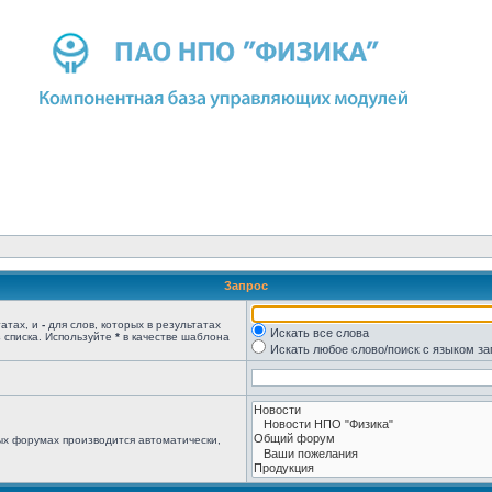
Запрос
татах, и
-
для слов, которых в результатах
Искать все слова
 списка. Используйте
*
в качестве шаблона
Искать любое слово/поиск с языком з
ых форумах производится автоматически,