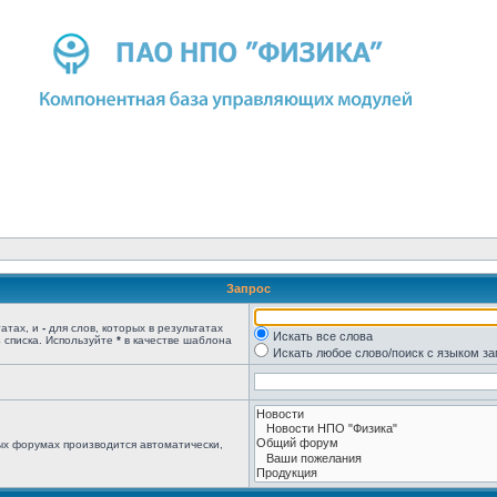
Запрос
татах, и
-
для слов, которых в результатах
Искать все слова
 списка. Используйте
*
в качестве шаблона
Искать любое слово/поиск с языком з
ых форумах производится автоматически,