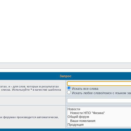
Запрос
татах, и
-
для слов, которых в результатах
Искать все слова
 списка. Используйте
*
в качестве шаблона
Искать любое слово/поиск с языком з
ых форумах производится автоматически,