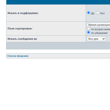
Искать в подфорумах:
Да
Нет
Поле сортировки:
по возрастани
по убыванию
Искать сообщения за:
Список форумов