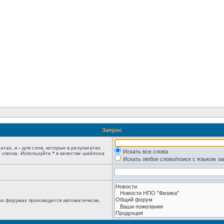
Запрос
татах, и
-
для слов, которых в результатах
Искать все слова
 списка. Используйте
*
в качестве шаблона
Искать любое слово/поиск с языком з
ых форумах производится автоматически,