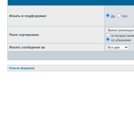
Искать в подфорумах:
Да
Нет
Поле сортировки:
по возрастани
по убыванию
Искать сообщения за:
Список форумов