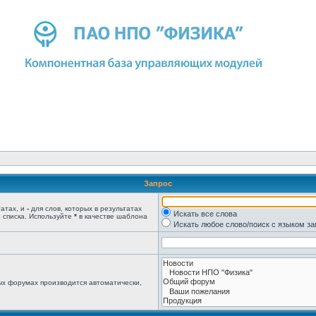
Запрос
татах, и
-
для слов, которых в результатах
Искать все слова
 списка. Используйте
*
в качестве шаблона
Искать любое слово/поиск с языком з
ых форумах производится автоматически,