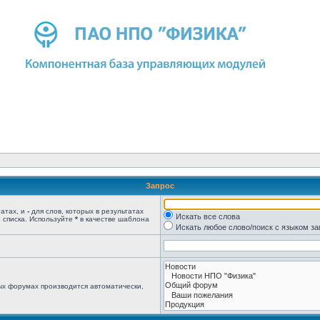
Запрос
татах, и
-
для слов, которых в результатах
Искать все слова
 списка. Используйте
*
в качестве шаблона
Искать любое слово/поиск с языком з
ых форумах производится автоматически,