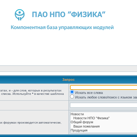
Запрос
татах, и
-
для слов, которых в результатах
Искать все слова
 списка. Используйте
*
в качестве шаблона
Искать любое слово/поиск с языком з
ых форумах производится автоматически,