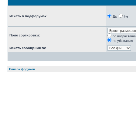
Искать в подфорумах:
Да
Нет
Поле сортировки:
по возрастани
по убыванию
Искать сообщения за:
Список форумов