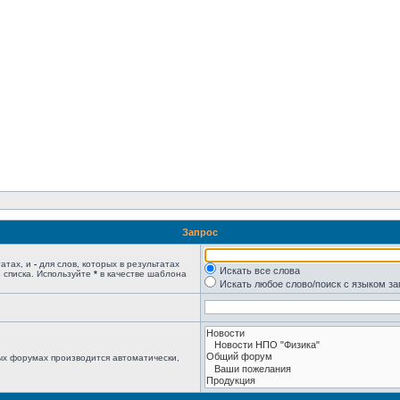
Запрос
татах, и
-
для слов, которых в результатах
Искать все слова
 списка. Используйте
*
в качестве шаблона
Искать любое слово/поиск с языком з
ых форумах производится автоматически,