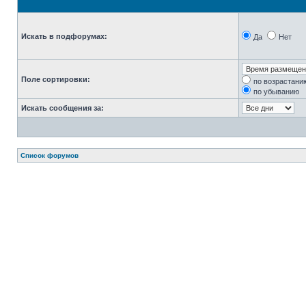
Искать в подфорумах:
Да
Нет
Поле сортировки:
по возрастани
по убыванию
Искать сообщения за:
Список форумов