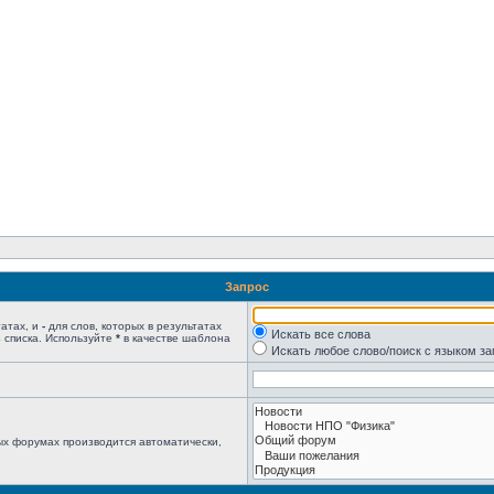
Запрос
татах, и
-
для слов, которых в результатах
Искать все слова
 списка. Используйте
*
в качестве шаблона
Искать любое слово/поиск с языком з
ых форумах производится автоматически,