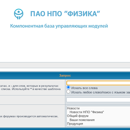
Запрос
татах, и
-
для слов, которых в результатах
Искать все слова
 списка. Используйте
*
в качестве шаблона
Искать любое слово/поиск с языком з
ых форумах производится автоматически,