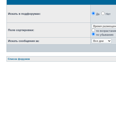
Искать в подфорумах:
Да
Нет
Поле сортировки:
по возрастани
по убыванию
Искать сообщения за:
Список форумов