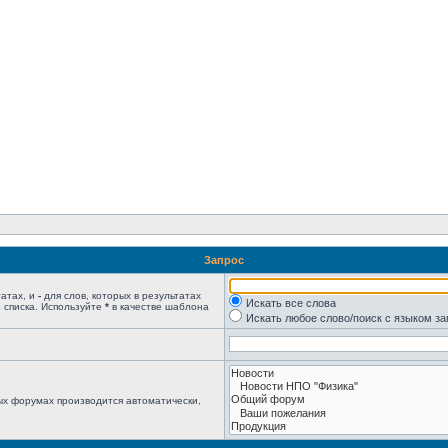
Запрос
татах, и
-
для слов, которых в результатах
Искать все слова
 списка. Используйте
*
в качестве шаблона
Искать любое слово/поиск с языком з
ых форумах производится автоматически,