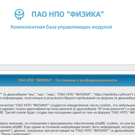
ПАО НПО "ФИЗИКА" - Соглашение о конфиденциальности
 дальнейшем “мы”, “нас”, “наш”, “ПАО НПО "ФИЗИКА"”, “https://npofizika.ru/forum”) и 
ую информацию, полученную в результате Вашего пребывания на форуме (в дальнейш
росмотре “ПАО НПО "ФИЗИКА"” создается определенное число cookies, это небольшие
содержат только идентификатор пользователя (в дальнейшем “ID пользователя”) и ид
. Третий cookie будет создан при посещении одной из тем на форума “ПАО НПО "ФИЗ
ать внешние, по отношению к программному обеспечению phpBB, cookies, но они выхо
чением phpBB. Еще одним источником информации может быть информация, которую 
ения”), данные, указанные при регистрации на “ПАО НПО "ФИЗИКА"” (в дальнейшем “
 “Ваши сообщения”).