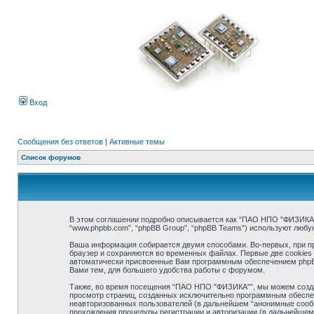
Вход
Сообщения без ответов
|
Активные темы
Список форумов
В этом соглашении подробно описывается как “ПАО НПО "ФИЗИКА"” (в
“www.phpbb.com”, “phpBB Group”, “phpBB Teams”) используют люб
Ваша информация собирается двумя способами. Во-первых, при п
браузер и сохраняются во временных файлах. Первые две cookies 
автоматически присвоенные Вам программным обеспечением phpBB
Вами тем, для большего удобства работы с форумом.
Также, во время посещения “ПАО НПО "ФИЗИКА"”, мы можем создав
просмотр страниц, созданных исключительно программным обеспе
неавторизованных пользователей (в дальнейшем “анонимные сообщ
прохождения процедуры регистрации и авторизации (в дальнейшем