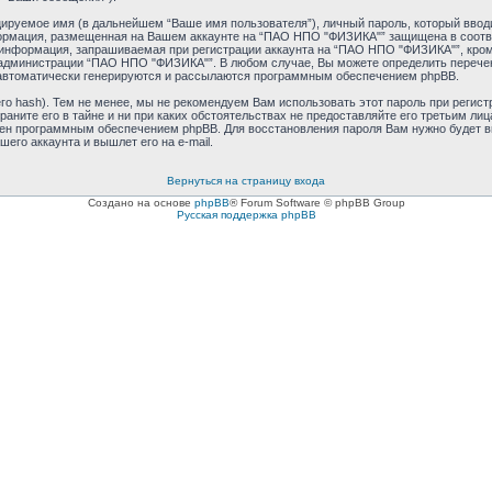
ируемое имя (в дальнейшем “Ваше имя пользователя”), личный пароль, который ввод
нформация, размещенная на Вашем аккаунте на “ПАО НПО "ФИЗИКА"” защищена в соотв
информация, запрашиваемая при регистрации аккаунта на “ПАО НПО "ФИЗИКА"”, кроме
администрации “ПАО НПО "ФИЗИКА"”. В любом случае, Вы можете определить перечен
е автоматически генерируются и рассылаются программным обеспечением phpBB.
 hash). Тем не менее, мы не рекомендуем Вам использовать этот пароль при регистр
ните его в тайне и ни при каких обстоятельствах не предоставляйте его третьим лиц
ен программным обеспечением phpBB. Для восстановления пароля Вам нужно будет вве
го аккаунта и вышлет его на e-mail.
Вернуться на страницу входа
Создано на основе
phpBB
® Forum Software © phpBB Group
Русская поддержка phpBB