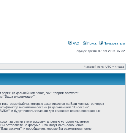
FAQ
Поиск
Пользователи
Текущее время: 07 авг 2026, 07:32
Часовой пояс: UTC + 4 часа
phpBB (в дальнейшем “они”, “их”, “phpBB software”,
ем “Ваша информация”).
 текстовые файлы, которые закачиваются на Ваш компьютер через
ентификатор анонимной сессии (в дальнейшем “ID сессии”),
ИКА"” и будет использоваться для хранения списка посещенных
дят за рамки этого документа, целью которого является
Вы оставляете на форуме. Это могут быть сообщения
Ваш аккаунт”) и соообщения, коорые Вы разместили после