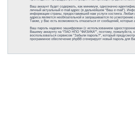
Ваш аккаунт будет содержать, как минимум, однозначно идентифиц
личный актуальный e-mail адрес (в дальнейшем “Ваш e-mail”). И
информации страны, предоставившей нам услуги хостинга. Любая 
адреса является необязательной и запрашивается по усмотрению 
Также, у Вас есть возможность отказаться от сообщений, которы
Ваш пароль надежно зашифрован (с использованием одностороннего
Вашему аккаунту на “ПАО НПО "ФИЗИКА"”, поэтому, пожалуйста, хра
воспользоваться сервисом “Забыли пароль?”, который предусмотр
программное обеспечение phpBB сгенерирует новый пароль для Ваше