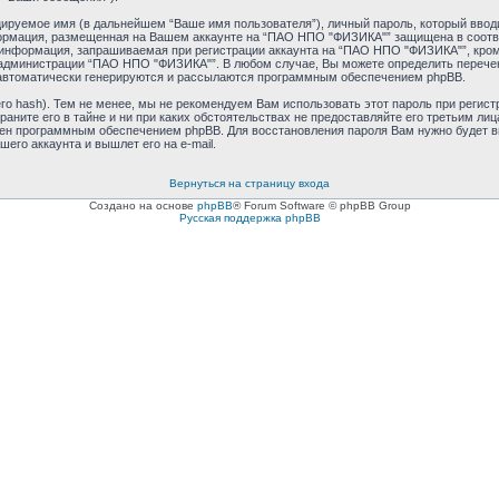
ируемое имя (в дальнейшем “Ваше имя пользователя”), личный пароль, который ввод
нформация, размещенная на Вашем аккаунте на “ПАО НПО "ФИЗИКА"” защищена в соотв
информация, запрашиваемая при регистрации аккаунта на “ПАО НПО "ФИЗИКА"”, кроме
администрации “ПАО НПО "ФИЗИКА"”. В любом случае, Вы можете определить перечен
е автоматически генерируются и рассылаются программным обеспечением phpBB.
 hash). Тем не менее, мы не рекомендуем Вам использовать этот пароль при регистр
ните его в тайне и ни при каких обстоятельствах не предоставляйте его третьим лиц
ен программным обеспечением phpBB. Для восстановления пароля Вам нужно будет вве
го аккаунта и вышлет его на e-mail.
Вернуться на страницу входа
Создано на основе
phpBB
® Forum Software © phpBB Group
Русская поддержка phpBB