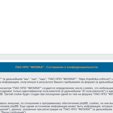
ПАО НПО "ФИЗИКА" - Соглашение о конфиденциальности
 дальнейшем “мы”, “нас”, “наш”, “ПАО НПО "ФИЗИКА"”, “https://npofizika.ru/forum”) и 
ую информацию, полученную в результате Вашего пребывания на форуме (в дальнейш
росмотре “ПАО НПО "ФИЗИКА"” создается определенное число cookies, это небольшие
содержат только идентификатор пользователя (в дальнейшем “ID пользователя”) и ид
. Третий cookie будет создан при посещении одной из тем на форума “ПАО НПО "ФИЗ
ать внешние, по отношению к программному обеспечению phpBB, cookies, но они выхо
чением phpBB. Еще одним источником информации может быть информация, которую 
ения”), данные, указанные при регистрации на “ПАО НПО "ФИЗИКА"” (в дальнейшем “
 “Ваши сообщения”).