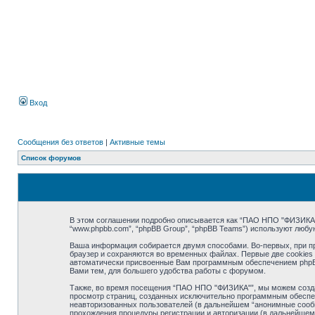
Вход
Сообщения без ответов
|
Активные темы
Список форумов
В этом соглашении подробно описывается как “ПАО НПО "ФИЗИКА"” (в
“www.phpbb.com”, “phpBB Group”, “phpBB Teams”) используют люб
Ваша информация собирается двумя способами. Во-первых, при п
браузер и сохраняются во временных файлах. Первые две cookies 
автоматически присвоенные Вам программным обеспечением phpBB
Вами тем, для большего удобства работы с форумом.
Также, во время посещения “ПАО НПО "ФИЗИКА"”, мы можем создав
просмотр страниц, созданных исключительно программным обеспе
неавторизованных пользователей (в дальнейшем “анонимные сообщ
прохождения процедуры регистрации и авторизации (в дальнейшем