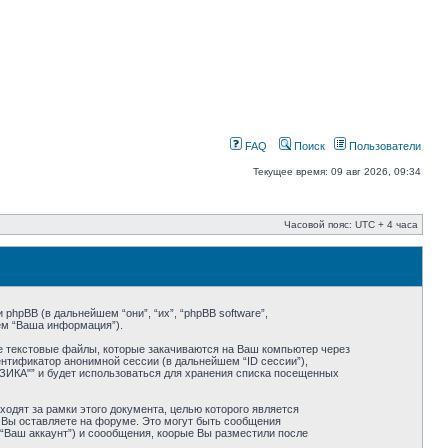
FAQ
Поиск
Пользователи
Текущее время: 09 авг 2026, 09:34
Часовой пояс: UTC + 4 часа
phpBB (в дальнейшем “они”, “их”, “phpBB software”,
ем “Ваша информация”).
 текстовые файлы, которые закачиваются на Ваш компьютер через
ентификатор анонимной сессии (в дальнейшем “ID сессии”),
ИКА"” и будет использоваться для хранения списка посещенных
дят за рамки этого документа, целью которого является
Вы оставляете на форуме. Это могут быть сообщения
Ваш аккаунт”) и соообщения, коорые Вы разместили после