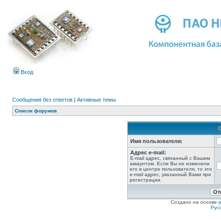
Вход
Сообщения без ответов
|
Активные темы
Список форумов
Имя пользователя:
Адрес e-mail:
E-mail адрес, связанный с Вашим
аккаунтом. Если Вы не изменили
его в центре пользователя, то это
e-mail адрес, указанный Вами при
регистрации.
Создано на основе
Рус