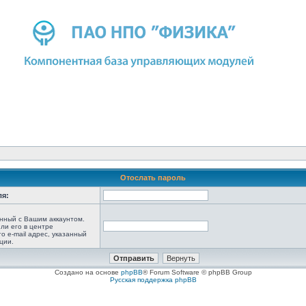
Отослать пароль
ля:
анный с Вашим аккаунтом.
ли его в центре
то e-mail адрес, указанный
ции.
Создано на основе
phpBB
® Forum Software © phpBB Group
Русская поддержка phpBB