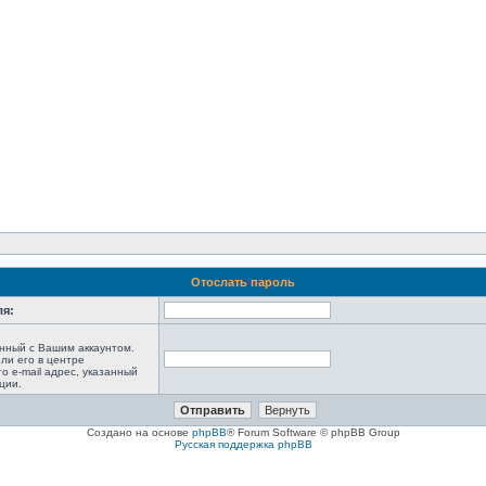
Отослать пароль
ля:
анный с Вашим аккаунтом.
ли его в центре
то e-mail адрес, указанный
ции.
Создано на основе
phpBB
® Forum Software © phpBB Group
Русская поддержка phpBB