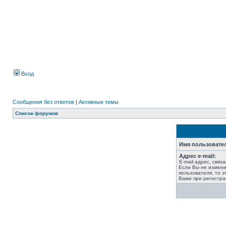
Вход
Сообщения без ответов
|
Активные темы
Список форумов
Имя пользовате
Адрес e-mail:
E-mail адрес, связ
Если Вы не измени
пользователя, то э
Вами при регистра